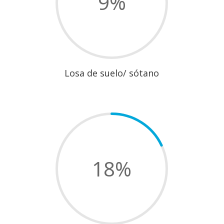
9
%
Losa de suelo/ sótano
18
%