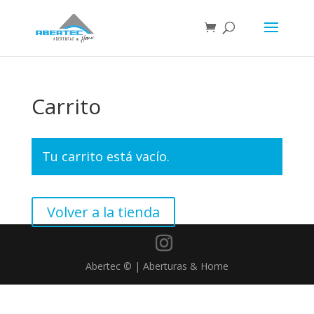
Carrito
Tu carrito está vacío.
Volver a la tienda
Abertec © | Aberturas & Home